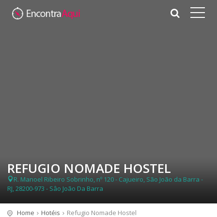
REFUGIO NOMADE HOSTEL
R. Manoel Ribeiro Sobrinho, nº 120 - Cajueiro, São João da Barra -
RJ, 28200-973 - Sâo João Da Barra
Home
Hotéis
Refugio Nomade Hostel