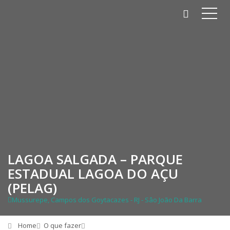
LAGOA SALGADA – PARQUE
ESTADUAL LAGOA DO AÇU
(PELAG)
Mussurepe, Campos dos Goytacazes - RJ - Sâo João Da Barra
Home
O que fazer